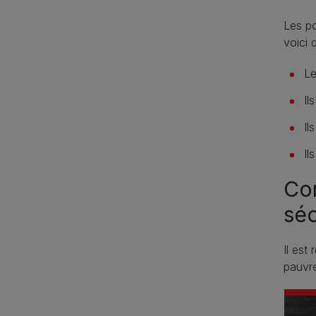
Les po
voici 
Le
Il
Il
Il
Com
séc
Il est
pauvre