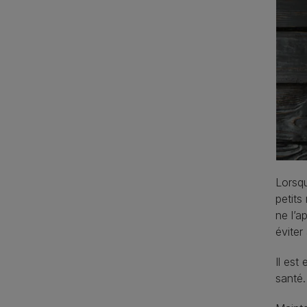
Lorsqu
petits
ne l’a
éviter
Il est
santé.