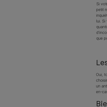
Si vot
petit 
inquié
lui. S
quanti
d’inco
que po
Les
Oui, t
choisi
un ant
en-ca
Bie