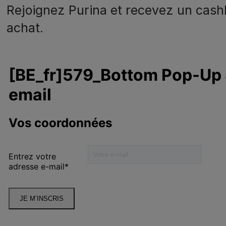
Rejoignez Purina et recevez un cash
achat.
N
o
Alimentation chien
A
Prendre soin
0
Nos engagements
lité