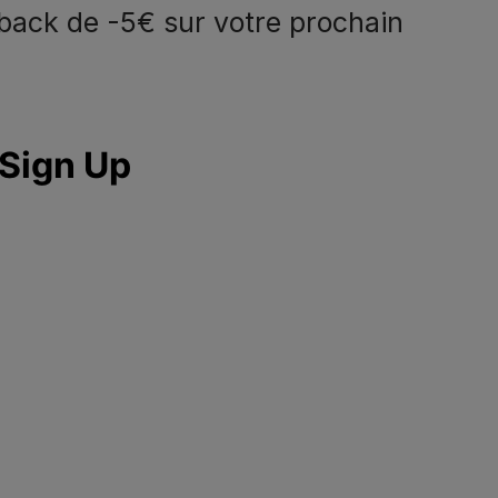
back de -5€ sur votre prochain
eem contact met
Volg ons
ns op
facebook
instagram
youtube
ppelez-nous:
2.529.54.54