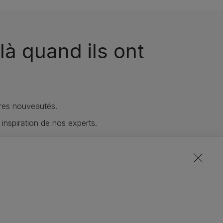
là quand ils ont
res nouveautés.
 inspiration de nos experts.
lusives de toutes nos marques.
notre communauté