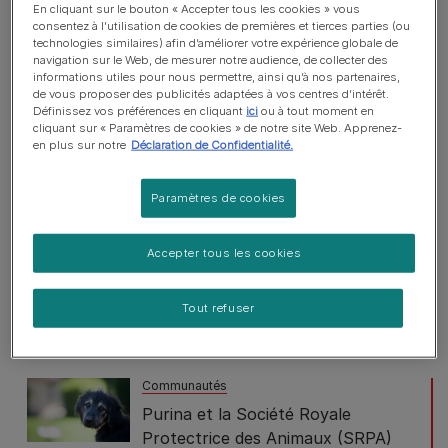
Popular News
En cliquant sur le bouton « Accepter tous les cookies » vous
consentez à l’utilisation de cookies de premières et tierces parties (ou
technologies similaires) afin d’améliorer votre expérience globale de
navigation sur le Web, de mesurer notre audience, de collecter des
informations utiles pour nous permettre, ainsi qu’à nos partenaires,
Communautés
de vous proposer des publicités adaptées à vos centres d’intérêt.
AAP et Purina Belgique : un
Définissez vos préférences en cliquant
ici
ou à tout moment en
cliquant sur « Paramètres de cookies » de notre site Web. Apprenez-
partenariat au service du bien-être
en plus sur notre
Déclaration de Confidentialité.
humain et animal
Temps de lecture : 5 min
Paramètres de cookies
Communautés
Accepter tous les cookies
Une nouvelle collaboration
engagée entre Activ’dog et Purina
Belgium
Tout refuser
Temps de lecture : 5 min
Communautés
Purina et la Société Royale
Protectrice des Animaux (SRPA)