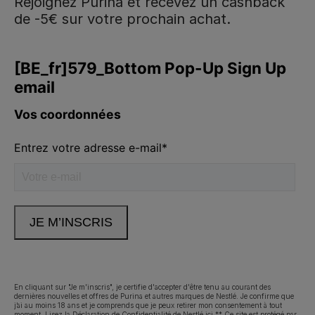
Rejoignez Purina et recevez un cashback
de -5€ sur votre prochain achat.
Purina
Volg ons
facebook
instagram
youtube
Neem contact met ons op
Appelez-nous:
02.529.54.54
En cliquant sur "Je m'inscris", je certifie d'accepter d'être tenu au courant des
dernières nouvelles et offres de Purina et autres marques de Nestlé. Je confirme que
j’ai au moins 18 ans et je comprends que je peux retirer mon consentement à tout
Déclaration d'accessibilité
Conditions d’utilisation
moment. Lisez
la Déclaration de Confidentialité
de Nestlé ici.** Ce site est protégé par